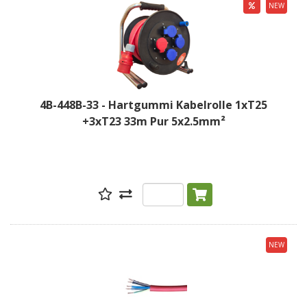
NEW
4B-448B-33 - Hartgummi Kabelrolle 1xT25
+3xT23 33m Pur 5x2.5mm²
NEW