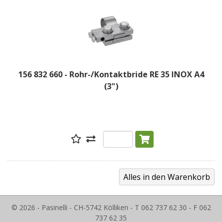
156 832 660 - Rohr-/Kontaktbride RE 35 INOX A4
(3")
© 2026 - Pasinelli - CH-5742 Kölliken - T 062 737 62 30 - F 062
737 62 35