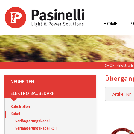
HOME
P
SHOP
>
Elektro 
Übergan
NEUHEITEN
ELEKTRO BAUBEDARF
Artikel-Nr.
Kabelrollen
Kabel
Verlängerungskabel
Verlängerungskabel RST