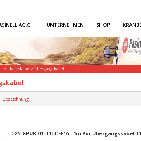
ASINELLIAG.CH
UNTERNEHMEN
SHOP
KRANB
Baubedarf
>
Kabel
>
Übergangskabel
gskabel
Bezeichnung
525-GPÜK-01-T15CEE16 - 1m Pur Übergangskabel T1