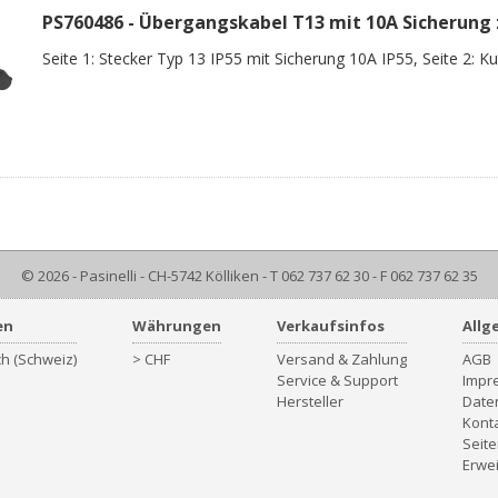
PS760486 - Übergangskabel T13 mit 10A Sicherung 
Seite 1: Stecker Typ 13 IP55 mit Sicherung 10A IP55, Seite 2: 
© 2026 - Pasinelli - CH-5742 Kölliken - T 062 737 62 30 - F 062 737 62 35
en
Währungen
Verkaufsinfos
Allg
h (Schweiz)
> CHF
Versand & Zahlung
AGB
Service & Support
Impr
Hersteller
Date
Kont
Seite
Erwei