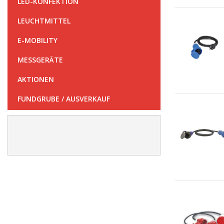
LED-KONFEKTION
LEUCHTMITTEL
E-MOBILITY
MESSGERÄTE
AKTIONEN
FUNDGRUBE / AUSVERKAUF