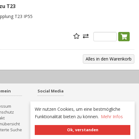
zu T23
Kupplung T23 IP55
emein
Social Media
essum
Wir nutzen Cookies, um eine bestmögliche
nschutz
Funktionalität bieten zu können.
Mehr Infos
akt
nübersicht
terte Suche
Ok, verstanden