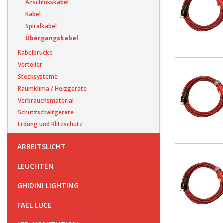
Anschlusskabel
Kabel
Spiralkabel
Übergangskabel
Kabelbrücke
Verteiler
Stecksysteme
Raumklima / Heizgeräte
Verbrauchsmaterial
Schutzschaltgeräte
Erdung und Blitzschutz
ARBEITSLICHT
LEUCHTEN
GHIDINI LIGHTING
FAEL LUCE