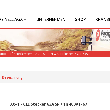
ASINELLIAG.CH
UNTERNEHMEN
SHOP
KRANB
Baubedarf
>
Stecksysteme
>
CEE Stecker & Kupplungen
>
CEE 63A
Bezeichnung
035-1 - CEE Stecker 63A 5P / 1h 400V IP67