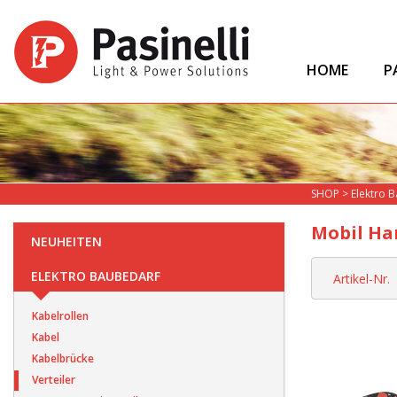
HOME
P
SHOP
>
Elektro 
Mobil Ha
NEUHEITEN
ELEKTRO BAUBEDARF
Artikel-Nr.
Kabelrollen
Kabel
Kabelbrücke
Verteiler