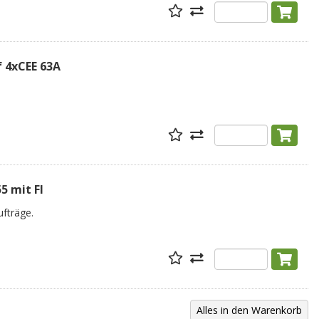
f 4xCEE 63A
5 mit FI
fträge.