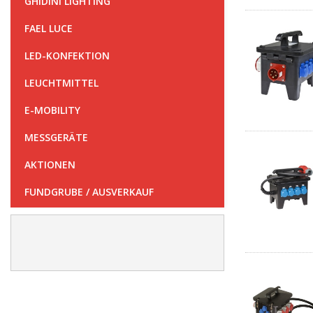
GHIDINI LIGHTING
FAEL LUCE
LED-KONFEKTION
LEUCHTMITTEL
E-MOBILITY
MESSGERÄTE
AKTIONEN
FUNDGRUBE / AUSVERKAUF