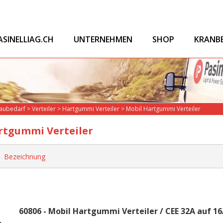
ASINELLIAG.CH
UNTERNEHMEN
SHOP
KRANB
Baubedarf
>
Verteiler
>
Hartgummi Verteiler
>
Mobil Hartgummi Verteiler
rtgummi Verteiler
Bezeichnung
60806 - Mobil Hartgummi Verteiler / CEE 32A auf 1