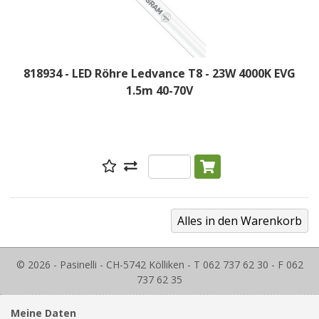
818934 - LED Röhre Ledvance T8 - 23W 4000K EVG
1.5m 40-70V
© 2026 - Pasinelli - CH-5742 Kölliken - T 062 737 62 30 - F 062
737 62 35
Meine Daten