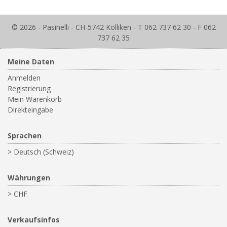
© 2026 - Pasinelli - CH-5742 Kölliken - T 062 737 62 30 - F 062
737 62 35
Meine Daten
Anmelden
Registrierung
Mein Warenkorb
Direkteingabe
Sprachen
> Deutsch (Schweiz)
Währungen
> CHF
Verkaufsinfos