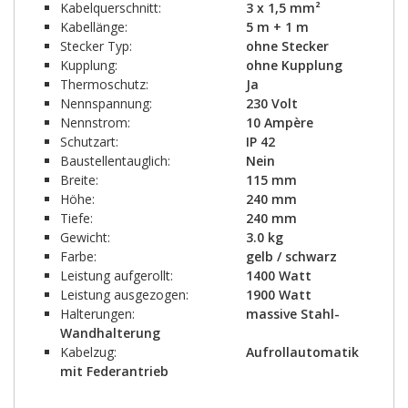
Kabelquerschnitt:
3 x 1,5 mm²
Kabellänge:
5 m + 1 m
Stecker Typ:
ohne Stecker
Kupplung:
ohne Kupplung
Thermoschutz:
Ja
Nennspannung:
230 Volt
Nennstrom:
10 Ampère
Schutzart:
IP 42
Baustellentauglich:
Nein
Breite:
115 mm
Höhe:
240 mm
Tiefe:
240 mm
Gewicht:
3.0 kg
Farbe:
gelb / schwarz
Leistung aufgerollt:
1400 Watt
Leistung ausgezogen:
1900 Watt
Halterungen:
massive Stahl-
Wandhalterung
Kabelzug:
Aufrollautomatik
mit Federantrieb