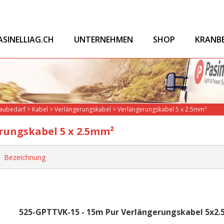
ASINELLIAG.CH
UNTERNEHMEN
SHOP
KRANB
Baubedarf
>
Kabel
>
Verlängerungskabel
>
Verlängerungskabel 5 x 2.5mm²
rungskabel 5 x 2.5mm²
Bezeichnung
525-GPTTVK-15 - 15m Pur Verlängerungskabel 5x2