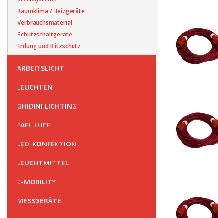
Raumklima / Heizgeräte
Verbrauchsmaterial
Schutzschaltgeräte
Erdung und Blitzschutz
ARBEITSLICHT
LEUCHTEN
GHIDINI LIGHTING
FAEL LUCE
LED-KONFEKTION
LEUCHTMITTEL
E-MOBILITY
MESSGERÄTE