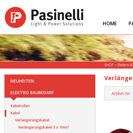
HOME
P
SHOP
>
Elektro 
Verlänge
NEUHEITEN
ELEKTRO BAUBEDARF
Artikel-Nr.
Kabelrollen
Kabel
Verlängerungskabel
Verlängerungskabel 3 x 1mm²