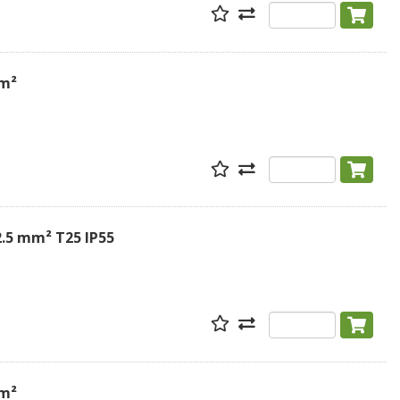
mm²
.5 mm² T25 IP55
mm²