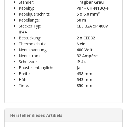
Ständer:
Tragbar Grau
Kabeltyp:
Pur - CH-N1BQ-F
Kabelquerschnitt:
5 x 6,0 mm²
Kabellänge:
50 m
Stecker Typ:
CEE 32A 5P 400V
IP44
Bestückung:
2 x CEE32
Thermoschutz:
Nein
Nennspannung:
400 Volt
Nennstrom:
32 Ampère
Schutzart:
IP 44
Baustellentauglich:
Ja
Breite:
438 mm
Höhe:
543 mm
Tiefe:
350 mm
Hersteller dieses Artikels