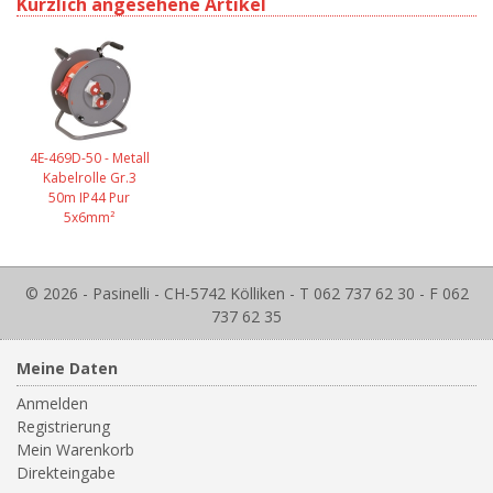
Kürzlich angesehene Artikel
4E-469D-50 - Metall
Kabelrolle Gr.3
50m IP44 Pur
5x6mm²
© 2026 - Pasinelli - CH-5742 Kölliken - T 062 737 62 30 - F 062
737 62 35
Meine Daten
Anmelden
Registrierung
Mein Warenkorb
Direkteingabe