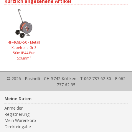
Kürzlich angesehene Artikel
4F-469D-50 - Metall
Kabelrolle Gr.3
50m IP44 Pur
5x6mm²
© 2026 - Pasinelli - CH-5742 Kölliken - T 062 737 62 30 - F 062
737 62 35
Meine Daten
Anmelden
Registrierung
Mein Warenkorb
Direkteingabe