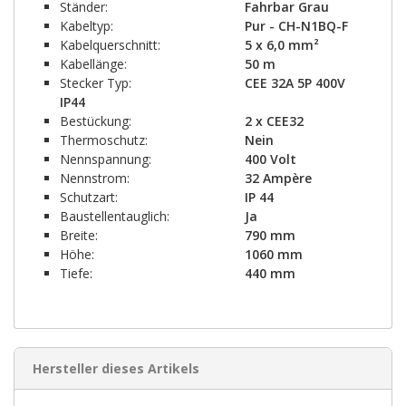
Ständer:
Fahrbar Grau
Kabeltyp:
Pur - CH-N1BQ-F
Kabelquerschnitt:
5 x 6,0 mm²
Kabellänge:
50 m
Stecker Typ:
CEE 32A 5P 400V
IP44
Bestückung:
2 x CEE32
Thermoschutz:
Nein
Nennspannung:
400 Volt
Nennstrom:
32 Ampère
Schutzart:
IP 44
Baustellentauglich:
Ja
Breite:
790 mm
Höhe:
1060 mm
Tiefe:
440 mm
Hersteller dieses Artikels